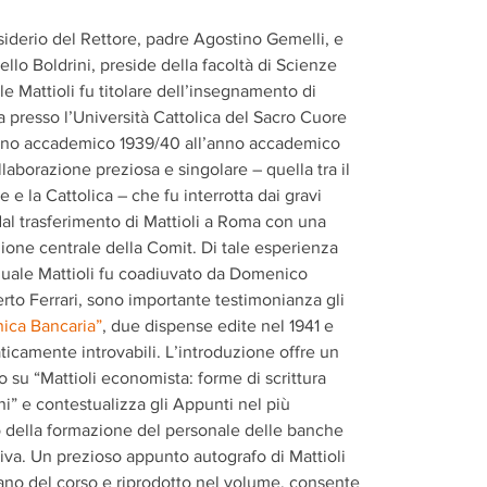
iderio del Rettore, padre Agostino Gemelli, e
ello Boldrini, preside della facoltà di Scienze
le Mattioli fu titolare dell’insegnamento di
 presso l’Università Cattolica del Sacro Cuore
anno accademico 1939/40 all’anno accademico
laborazione preziosa e singolare – quella tra il
 e la Cattolica – che fu interrotta dai gravi
 dal trasferimento di Mattioli a Roma con una
zione centrale della Comit. Di tale esperienza
 quale Mattioli fu coadiuvato da Domenico
erto Ferrari, sono importante testimonianza gli
nica Bancaria”
, due dispense edite nel 1941 e
aticamente introvabili. L’introduzione offre un
su “Mattioli economista: forme di scrittura
ni” e contestualizza gli Appunti nel più
 della formazione del personale delle banche
tiva. Un prezioso appunto autografo di Mattioli
ano del corso e riprodotto nel volume, consente