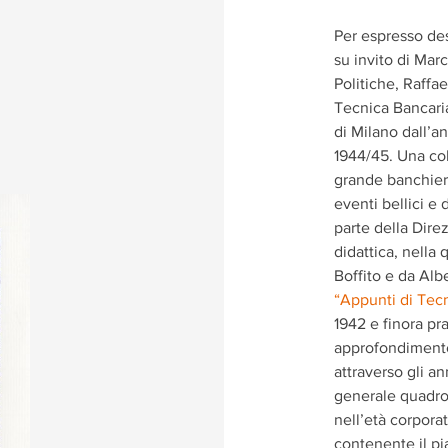
Per espresso des
su invito di Marc
Politiche, Raffae
Tecnica Bancaria
di Milano dall’
1944/45. Una col
grande banchiere
eventi bellici e
parte della Dire
didattica, nella
Boffito e da Alb
“Appunti di Tec
1942 e finora pr
approfondimento 
attraverso gli an
generale quadro
nell’età corpora
contenente il pi